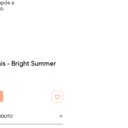
ais - Bright Summer
ODUTO
12 papéis digitais.