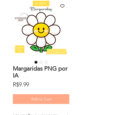
Margaridas PNG por
IA
Price
R$9.99
Add to Cart