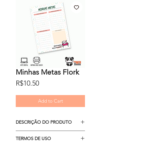
Minhas Metas Flork
Price
R$10.50
Add to Cart
DESCRIÇÃO DO PRODUTO
- arquivo PDF A5 (para imprimir
TERMOS DE USO
em folha já cortada)