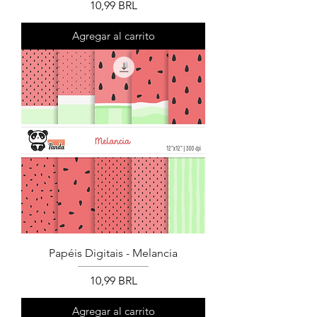
Precio
10,99 BRL
Agregar al carrito
Papéis Digitais - Melancia
Precio
10,99 BRL
Agregar al carrito