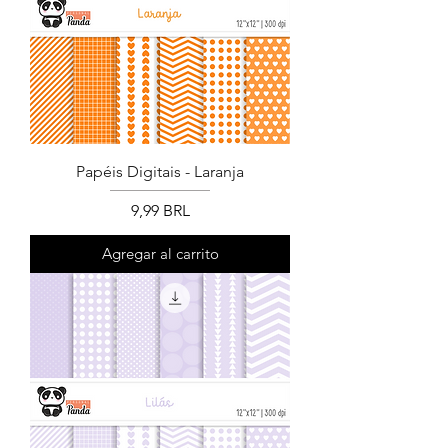
Papéis Digitais - Laranja
Precio
9,99 BRL
Agregar al carrito