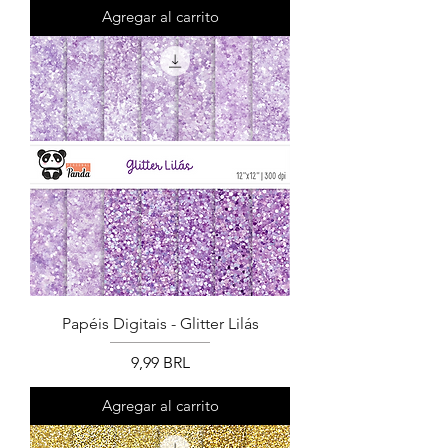
Agregar al carrito
Papéis Digitais - Glitter Lilás
Precio
9,99 BRL
Agregar al carrito