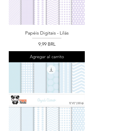
Papéis Digitais - Lilás
Precio
9,99 BRL
Agregar al carrito