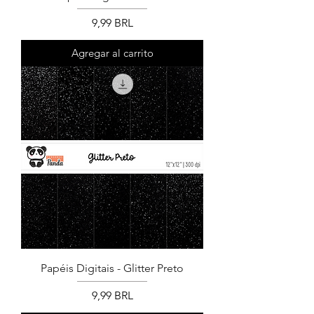
Precio
9,99 BRL
Agregar al carrito
Papéis Digitais - Glitter Preto
Precio
9,99 BRL