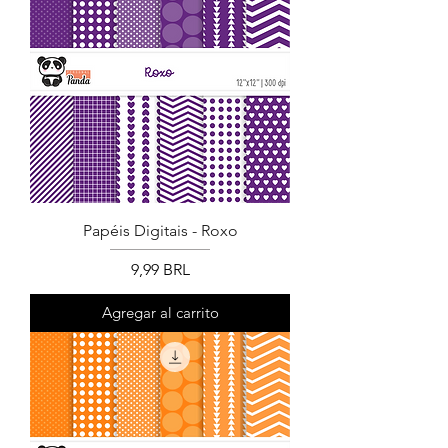
Papéis Digitais - Roxo
Precio
9,99 BRL
Agregar al carrito