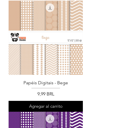
Papéis Digitais - Bege
Precio
9,99 BRL
Agregar al carrito