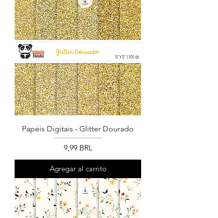
Papéis Digitais - Glitter Dourado
Precio
9,99 BRL
Agregar al carrito