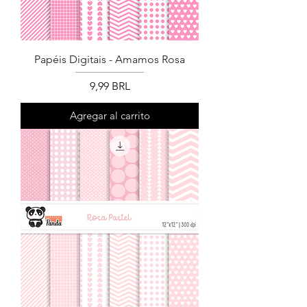
Papéis Digitais - Amamos Rosa
Precio
9,99 BRL
Agregar al carrito