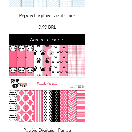
Papéis Digitais - Azul Claro
Precio
9,99 BRL
Agregar al carrito
Papéis Digitais - Panda