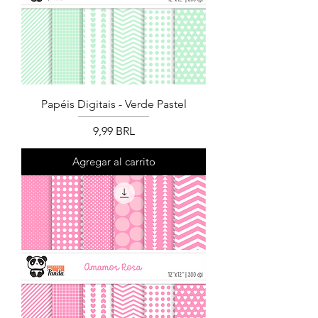
Papéis Digitais - Verde Pastel
Precio
9,99 BRL
Agregar al carrito