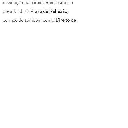
devolução ou cancelamento após o
download.
O
Prazo de Reflexão
,
conhecido também como
Direito de
Arrependimento
, previsto no
Artigo 49 da
Lei 8.078/1990 (CDC - Código de
Defesa do Consumidor)
e no
Decreto
Presidencial 7.962/2013
. Porém, "o
direito de arrependimento
não é aplicável
para o
comércio de arquivos
exclusivamente digitais
" ou por
compra
feita por engano
do consumidor. Não é
feito o reembolso de produtos digitais,
pois, não existe a devolução real do
produto.