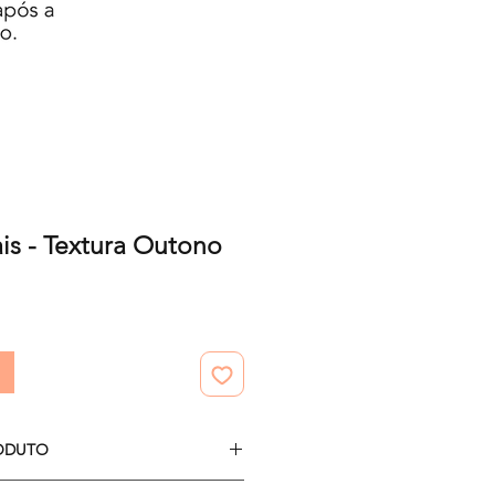
ais - Textura Outono
o
ODUTO
6 papéis digitais.