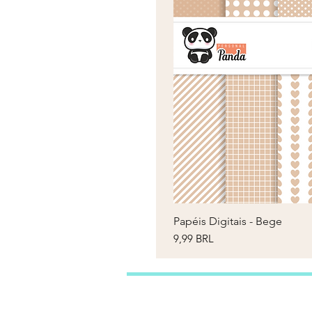
Papéis Digitais - Bege
V
Precio
9,99 BRL