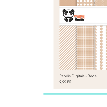
Papéis Digitais - Bege
V
Precio
9,99 BRL