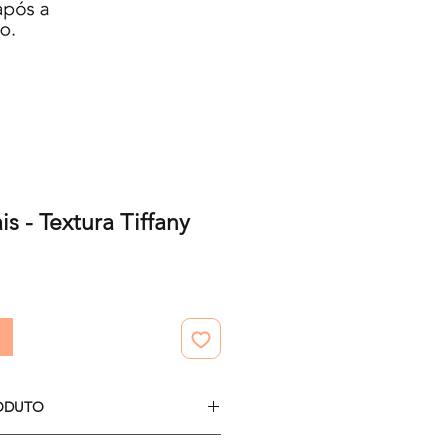
is - Textura Tiffany
io
ODUTO
10 papéis digitais.