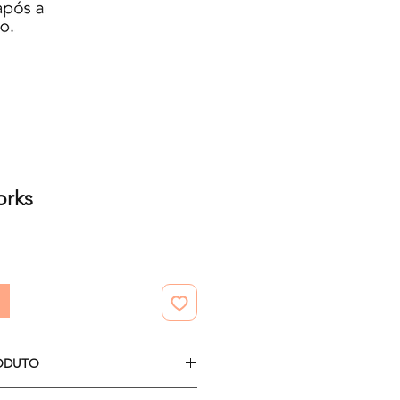
orks
ODUTO
r 40 imagens em PNG.