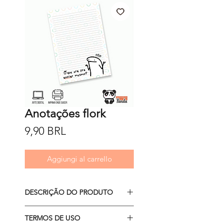
Anotações flork
Prezzo
9,90 BRL
Aggiungi al carrello
DESCRIÇÃO DO PRODUTO
- arquivo PDF A5 (para imprimir
TERMOS DE USO
em folha já cortada)