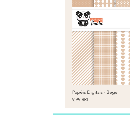
Papéis Digitais - Bege
V
Prezzo
9,99 BRL