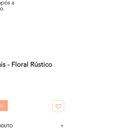
is - Floral Rústico
zzo
lo
ODUTO