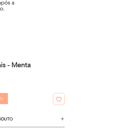
ais - Menta
zzo
lo
ODUTO
10 papéis digitais.