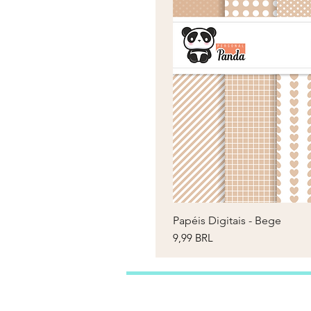
Papéis Digitais - Bege
V
Prezzo
9,99 BRL