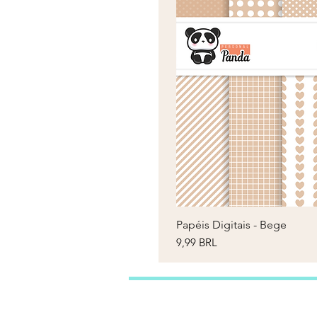
Papéis Digitais - Bege
V
Prezzo
9,99 BRL