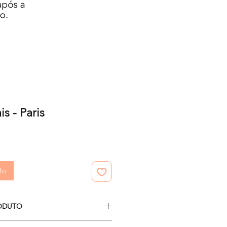
is - Paris
zzo
lo
ODUTO
12 papéis digitais.