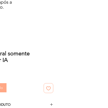
oral somente
 IA
zo
lo
ODUTO