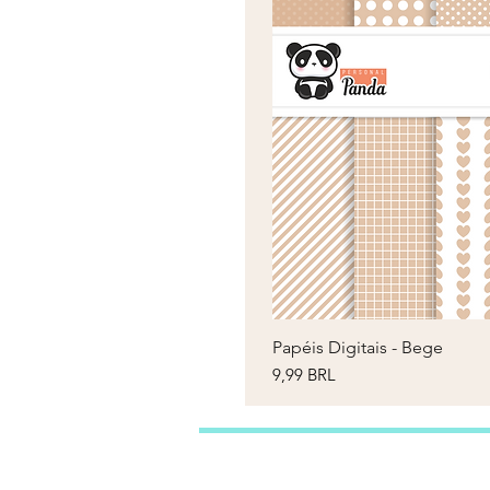
Papéis Digitais - Bege
V
Prezzo
9,99 BRL