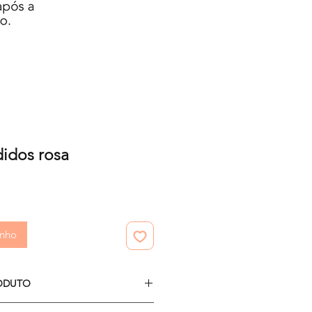
idos rosa
o
inho
ODUTO
m (para imprimir em folha já