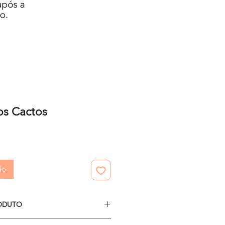
os Cactos
zzo
lo
ODUTO
 PNG;