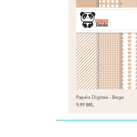
Papéis Digitais - Bege
V
Prezzo
9,99 BRL