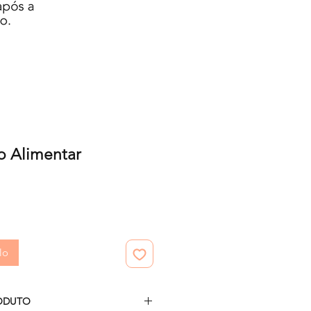
o Alimentar
zzo
lo
ODUTO