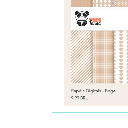
Papéis Digitais - Bege
V
Prezzo
9,99 BRL