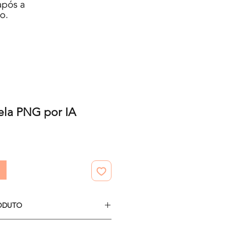
ela PNG por IA
o
ODUTO
r 40 imagens.