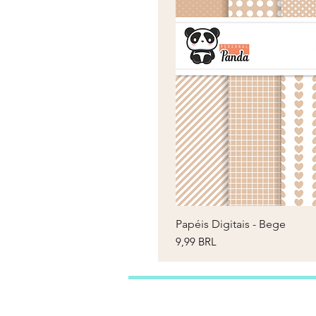
Papéis Digitais - Bege
V
Precio
9,99 BRL